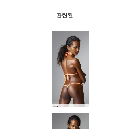
관련된
발레리 미니 비키니 #28