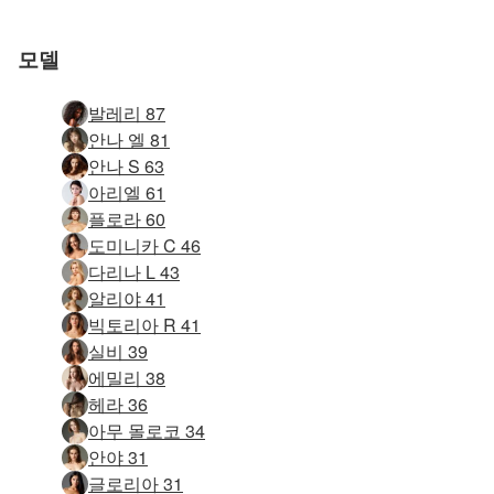
요
요
요
요
요
요
모델
발레리 87
안나 엘 81
안나 S 63
아리엘 61
플로라 60
도미니카 C 46
다리나 L 43
알리야 41
빅토리아 R 41
실비 39
에밀리 38
헤라 36
아무 몰로코 34
안야 31
글로리아 31