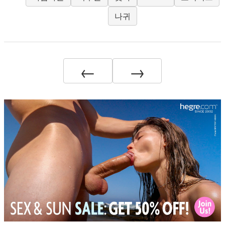
나귀
←
→