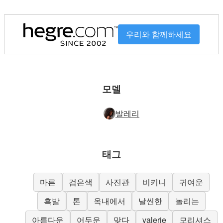
우리와 함께하세요
모델
발레리
태그
마른
검은색
사진관
비키니
귀여운
흑발
톤
옥내에서
날씬한
놀리는
아름다운
어두운
맞다
valerie
모리셔스