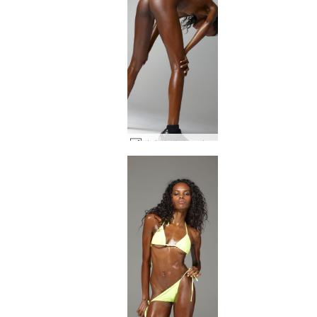
발레리 섹시 스쿼트 #34