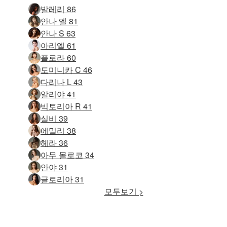
발레리 86
안나 엘 81
안나 S 63
아리엘 61
플로라 60
도미니카 C 46
다리나 L 43
알리야 41
빅토리아 R 41
실비 39
에밀리 38
헤라 36
아무 몰로코 34
안야 31
글로리아 31
모두보기 >