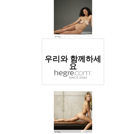
Teti 관능적 인 누드 #41
세계 1위 에로틱 사이트
우리와 함께하세
로 평가됨
요
Darina LI 미적 즐거움 #25