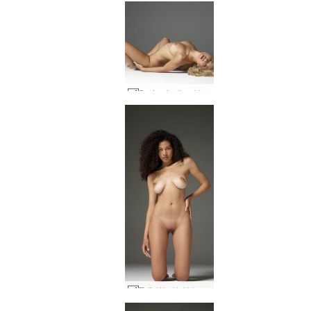
Darina L 섹스 인형 #24
Teti 관능적 인 누드 #5