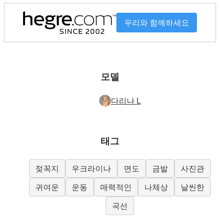
우리와 함께하세요
모델
다리나 L
태그
젖꼭지
우크라이나
면도
금발
사진관
귀여운
운동
매력적인
나체상
날씬한
곡선