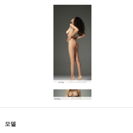
테티 소개 #10
세계 1위 에로틱 사이트
세계 1위 에로틱 사이트
세계 1위 에로틱 사이트
세계 1위 에로틱 사이트
세계 1위 에로틱 사이트
세계 1위 에로틱 사이트
우리와 함께하세
우리와 함께하세
우리와 함께하세
우리와 함께하세
우리와 함께하세
우리와 함께하세
Darina L Hegre 패션 #40
소냐 슈퍼 섹시 #66
소냐 슈퍼 섹시 #62
소냐 슈퍼 섹시 #46
제나 미술 누드 #16
밀라 풍만한 #19
밀라 A 뱀프 #33
로 평가됨
로 평가됨
로 평가됨
로 평가됨
로 평가됨
로 평가됨
디타 디바 #34
디타 디바 #42
디타 디바 #50
테티 곡선 #7
에밀리 LA 피트니스 #32
리사 마리 블랙 탑 #20
Mila A 및 Tigra 레즈비언 마사지 #10
Darina L 적나라한 꿈 #3
다리나엘 퓨어뷰티 #13
다리나엘 실키섹시 #8
다리나엘 실키섹시 #40
다리나엘 스킨앤콘크리트 #56
키예프의 백스테이지 예카테리나 #44
크리스타 모스크바 모델 #16
다리나 L 실키 스킨 #6
Darina L 라이카 모노크롬 #18
Marika Vera의 Darina L 란제리 #94
Darina L 누드 바디 아트 #27
Darina L 순수한 보지 힘 #27
Darina L 누드 바디 아트 #31
캐롤리나 푸마 양말 #47
테티 헤그레 뮤즈 #40
캐롤리나 푸마 양말 #43
캐롤리나 푸마 양말 #51
테티 헤그레 뮤즈 #24
캐롤리나 푸마 양말 #31
애니 스튜디오 누드 #26
리사 마리 글로시 #106
캐롤리나 푸마 양말 #35
소냐 스튜디오 초상화 #59
다리나 L 레드 앤 골드 #46
Darina LI 미적 즐거움 #13
요
요
요
요
요
요
모델