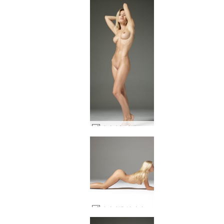
다리나 L 퍼펙트 10 #14
다리나엘 실키퍼펙션 #28